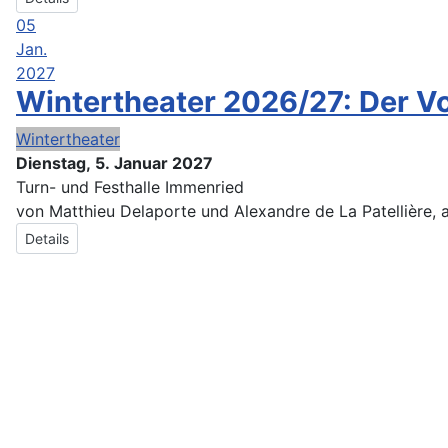
05
Jan.
2027
Wintertheater 2026/27: Der 
Wintertheater
Dienstag, 5. Januar 2027
Turn- und Festhalle Immenried
von Matthieu Delaporte und Alexandre de La Patellière,
Details
Das Theater Immenried wird unterstützt von:
Architekturbüro Rohloff & Wespel
Immenried |
Bäckere
Medienverlag
Immenried |
Hirschle Sanitär
Kißlegg |
S
und Wachter
Rötenbach |
Treppenbau Haidorf
Immenri