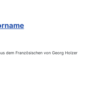
Vorname
 aus dem Französischen von Georg Holzer
i Huber
Wangen i.A. |
Classico, Wein & mehr
Kißlegg |
Dor
chlossmetzgerei
Kißlegg |
Schreinerei Frick
Immenried |
S
ed |
Zimmerei Mayer
Immenried |
Zimmerei Veser
Immenr