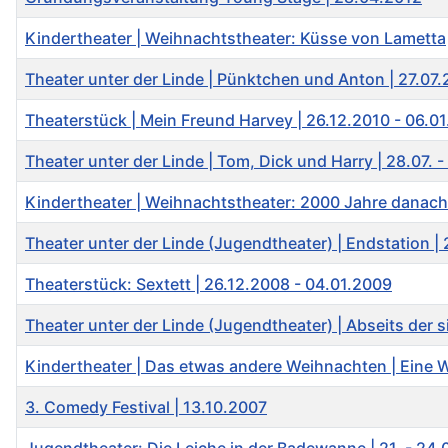
Kindertheater | Weihnachtstheater: Küsse von Lametta
Theater unter der Linde | Pünktchen und Anton | 27.07.
Theaterstück | Mein Freund Harvey | 26.12.2010 - 06.01
Theater unter der Linde | Tom, Dick und Harry | 28.07. 
Kindertheater | Weihnachtstheater: 2000 Jahre danach
Theater unter der Linde (Jugendtheater) | Endstation |
Theaterstück: Sextett | 26.12.2008 - 04.01.2009
Theater unter der Linde (Jugendtheater) | Abseits der si
Kindertheater | Das etwas andere Weihnachten | Eine 
3. Comedy Festival | 13.10.2007